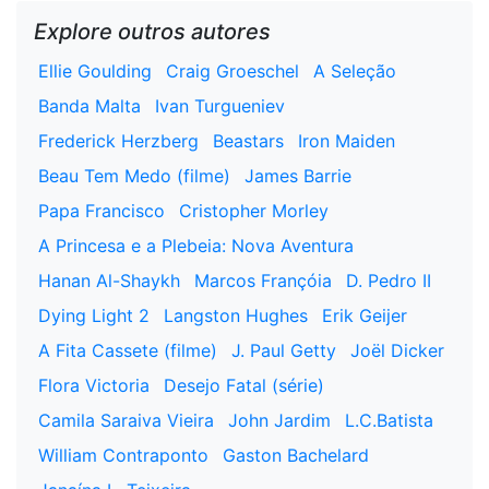
Explore outros autores
Ellie Goulding
Craig Groeschel
A Seleção
Banda Malta
Ivan Turgueniev
Frederick Herzberg
Beastars
Iron Maiden
Beau Tem Medo (filme)
James Barrie
Papa Francisco
Cristopher Morley
A Princesa e a Plebeia: Nova Aventura
Hanan Al-Shaykh
Marcos Françóia
D. Pedro II
Dying Light 2
Langston Hughes
Erik Geijer
A Fita Cassete (filme)
J. Paul Getty
Joël Dicker
Flora Victoria
Desejo Fatal (série)
Camila Saraiva Vieira
John Jardim
L.C.Batista
William Contraponto
Gaston Bachelard