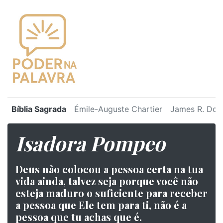
Bíblia Sagrada
Émile-Auguste Chartier
James R. Dot
Isadora Pompeo
Deus não colocou a pessoa certa na tua
vida ainda, talvez seja porque você não
esteja maduro o suficiente para receber
a pessoa que Ele tem para ti, não é a
pessoa que tu achas que é.