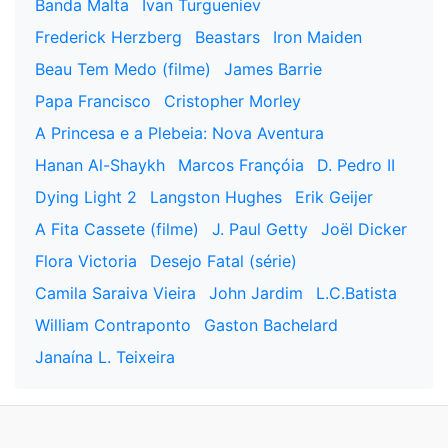
Banda Malta
Ivan Turgueniev
Frederick Herzberg
Beastars
Iron Maiden
Beau Tem Medo (filme)
James Barrie
Papa Francisco
Cristopher Morley
A Princesa e a Plebeia: Nova Aventura
Hanan Al-Shaykh
Marcos Françóia
D. Pedro II
Dying Light 2
Langston Hughes
Erik Geijer
A Fita Cassete (filme)
J. Paul Getty
Joël Dicker
Flora Victoria
Desejo Fatal (série)
Camila Saraiva Vieira
John Jardim
L.C.Batista
William Contraponto
Gaston Bachelard
Janaína L. Teixeira