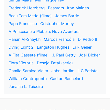
Banda Malta
Ivan Turgueniev
Frederick Herzberg
Beastars
Iron Maiden
Beau Tem Medo (filme)
James Barrie
Papa Francisco
Cristopher Morley
A Princesa e a Plebeia: Nova Aventura
Hanan Al-Shaykh
Marcos Françóia
D. Pedro II
Dying Light 2
Langston Hughes
Erik Geijer
A Fita Cassete (filme)
J. Paul Getty
Joël Dicker
Flora Victoria
Desejo Fatal (série)
Camila Saraiva Vieira
John Jardim
L.C.Batista
William Contraponto
Gaston Bachelard
Janaína L. Teixeira