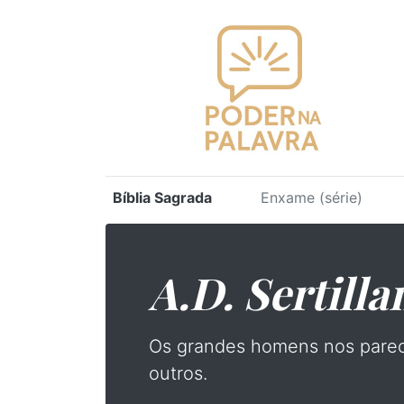
Bíblia Sagrada
Enxame (série)
A.D. Sertilla
Os grandes homens nos parec
outros.