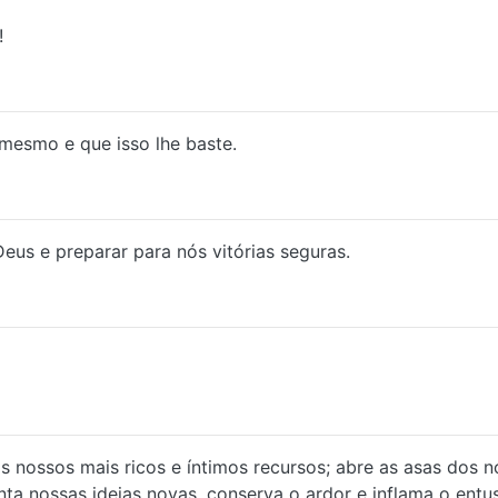
!
 mesmo e que isso lhe baste.
us e preparar para nós vitórias seguras.
 os nossos mais ricos e íntimos recursos; abre as asas do
nta nossas ideias novas, conserva o ardor e inflama o entu