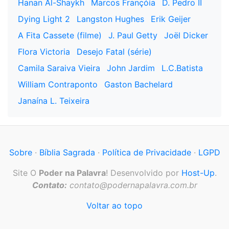
Hanan Al-Shaykh
Marcos Françóia
D. Pedro II
Dying Light 2
Langston Hughes
Erik Geijer
A Fita Cassete (filme)
J. Paul Getty
Joël Dicker
Flora Victoria
Desejo Fatal (série)
Camila Saraiva Vieira
John Jardim
L.C.Batista
William Contraponto
Gaston Bachelard
Janaína L. Teixeira
Sobre
·
Bíblia Sagrada
·
Política de Privacidade
·
LGPD
Site O
Poder na Palavra
! Desenvolvido por
Host-Up
.
Contato:
contato@podernapalavra.com.br
Voltar ao topo