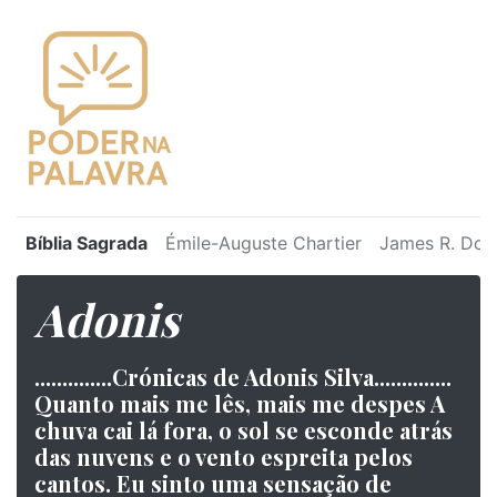
Bíblia Sagrada
Émile-Auguste Chartier
James R. Dot
Adonis
⁠..............Crónicas de Adonis Silva..............
Quanto mais me lês, mais me despes A
chuva cai lá fora, o sol se esconde atrás
das nuvens e o vento espreita pelos
cantos. Eu sinto uma sensação de