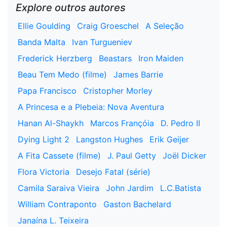
Explore outros autores
Ellie Goulding
Craig Groeschel
A Seleção
Banda Malta
Ivan Turgueniev
Frederick Herzberg
Beastars
Iron Maiden
Beau Tem Medo (filme)
James Barrie
Papa Francisco
Cristopher Morley
A Princesa e a Plebeia: Nova Aventura
Hanan Al-Shaykh
Marcos Françóia
D. Pedro II
Dying Light 2
Langston Hughes
Erik Geijer
A Fita Cassete (filme)
J. Paul Getty
Joël Dicker
Flora Victoria
Desejo Fatal (série)
Camila Saraiva Vieira
John Jardim
L.C.Batista
William Contraponto
Gaston Bachelard
Janaína L. Teixeira