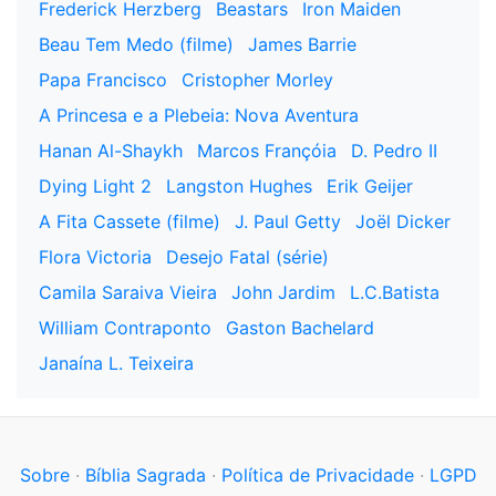
Frederick Herzberg
Beastars
Iron Maiden
Beau Tem Medo (filme)
James Barrie
Papa Francisco
Cristopher Morley
A Princesa e a Plebeia: Nova Aventura
Hanan Al-Shaykh
Marcos Françóia
D. Pedro II
Dying Light 2
Langston Hughes
Erik Geijer
A Fita Cassete (filme)
J. Paul Getty
Joël Dicker
Flora Victoria
Desejo Fatal (série)
Camila Saraiva Vieira
John Jardim
L.C.Batista
William Contraponto
Gaston Bachelard
Janaína L. Teixeira
Sobre
·
Bíblia Sagrada
·
Política de Privacidade
·
LGPD