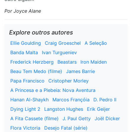
Por Joyce Alane
Explore outros autores
Ellie Goulding
Craig Groeschel
A Seleção
Banda Malta
Ivan Turgueniev
Frederick Herzberg
Beastars
Iron Maiden
Beau Tem Medo (filme)
James Barrie
Papa Francisco
Cristopher Morley
A Princesa e a Plebeia: Nova Aventura
Hanan Al-Shaykh
Marcos Françóia
D. Pedro II
Dying Light 2
Langston Hughes
Erik Geijer
A Fita Cassete (filme)
J. Paul Getty
Joël Dicker
Flora Victoria
Desejo Fatal (série)