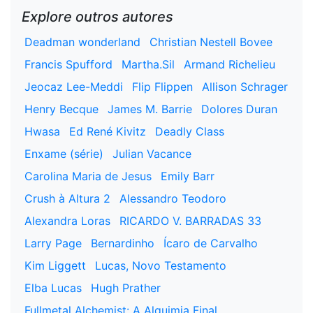
Explore outros autores
Deadman wonderland
Christian Nestell Bovee
Francis Spufford
Martha.Sil
Armand Richelieu
Jeocaz Lee-Meddi
Flip Flippen
Allison Schrager
Henry Becque
James M. Barrie
Dolores Duran
Hwasa
Ed René Kivitz
Deadly Class
Enxame (série)
Julian Vacance
Carolina Maria de Jesus
Emily Barr
Crush à Altura 2
Alessandro Teodoro
Alexandra Loras
RICARDO V. BARRADAS 33
Larry Page
Bernardinho
Ícaro de Carvalho
Kim Liggett
Lucas, Novo Testamento
Elba Lucas
Hugh Prather
Fullmetal Alchemist: A Alquimia Final