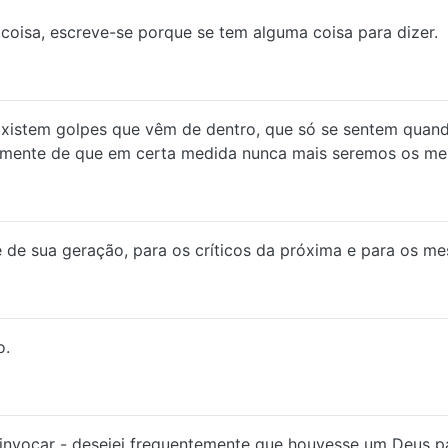
coisa, escreve-se porque se tem alguma coisa para dizer.
xistem golpes que vêm de dentro, que só se sentem quand
vamente de que em certa medida nunca mais seremos os m
 de sua geração, para os críticos da próxima e para os me
o.
invocar - desejei frequentemente que houvesse um Deus p