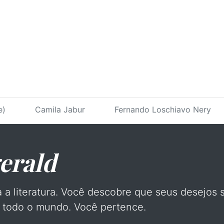
e)
Camila Jabur
Fernando Loschiavo Nery
gerald
a a literatura. Você descobre que seus desejos 
e todo o mundo. Você pertence.