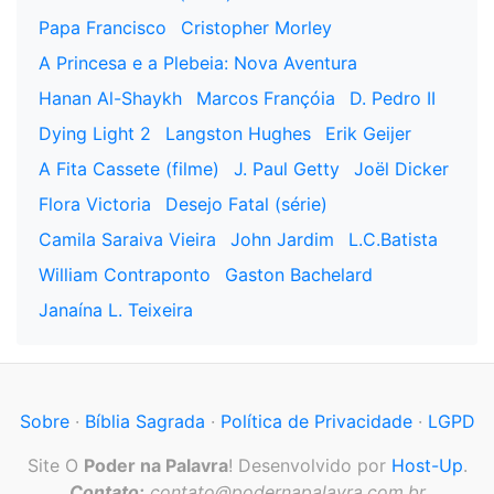
Papa Francisco
Cristopher Morley
A Princesa e a Plebeia: Nova Aventura
Hanan Al-Shaykh
Marcos Françóia
D. Pedro II
Dying Light 2
Langston Hughes
Erik Geijer
A Fita Cassete (filme)
J. Paul Getty
Joël Dicker
Flora Victoria
Desejo Fatal (série)
Camila Saraiva Vieira
John Jardim
L.C.Batista
William Contraponto
Gaston Bachelard
Janaína L. Teixeira
Sobre
·
Bíblia Sagrada
·
Política de Privacidade
·
LGPD
Site O
Poder na Palavra
! Desenvolvido por
Host-Up
.
Contato:
contato@podernapalavra.com.br