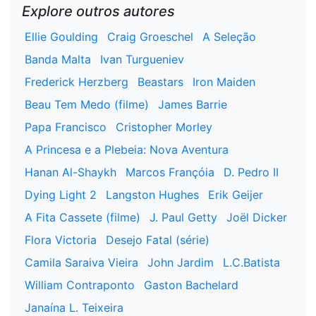
Explore outros autores
Ellie Goulding
Craig Groeschel
A Seleção
Banda Malta
Ivan Turgueniev
Frederick Herzberg
Beastars
Iron Maiden
Beau Tem Medo (filme)
James Barrie
Papa Francisco
Cristopher Morley
A Princesa e a Plebeia: Nova Aventura
Hanan Al-Shaykh
Marcos Françóia
D. Pedro II
Dying Light 2
Langston Hughes
Erik Geijer
A Fita Cassete (filme)
J. Paul Getty
Joël Dicker
Flora Victoria
Desejo Fatal (série)
Camila Saraiva Vieira
John Jardim
L.C.Batista
William Contraponto
Gaston Bachelard
Janaína L. Teixeira