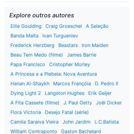
Explore outros autores
Ellie Goulding
Craig Groeschel
A Seleção
Banda Malta
Ivan Turgueniev
Frederick Herzberg
Beastars
Iron Maiden
Beau Tem Medo (filme)
James Barrie
Papa Francisco
Cristopher Morley
A Princesa e a Plebeia: Nova Aventura
Hanan Al-Shaykh
Marcos Françóia
D. Pedro II
Dying Light 2
Langston Hughes
Erik Geijer
A Fita Cassete (filme)
J. Paul Getty
Joël Dicker
Flora Victoria
Desejo Fatal (série)
Camila Saraiva Vieira
John Jardim
L.C.Batista
William Contraponto
Gaston Bachelard