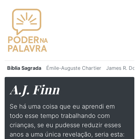
Bíblia Sagrada
Émile-Auguste Chartier
James R. Dot
A.J. Finn
Se há uma coisa que eu aprendi em
todo esse tempo trabalhando com
crianças, se eu pudesse reduzir esses
anos a uma única revelação, seria esta: