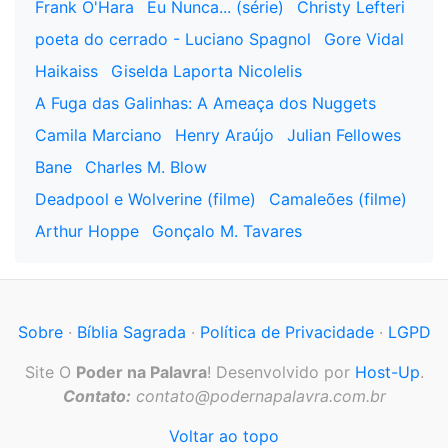
Frank O'Hara
Eu Nunca... (série)
Christy Lefteri
poeta do cerrado - Luciano Spagnol
Gore Vidal
Haikaiss
Giselda Laporta Nicolelis
A Fuga das Galinhas: A Ameaça dos Nuggets
Camila Marciano
Henry Araújo
Julian Fellowes
Bane
Charles M. Blow
Deadpool e Wolverine (filme)
Camaleões (filme)
Arthur Hoppe
Gonçalo M. Tavares
Sobre
·
Bíblia Sagrada
·
Política de Privacidade
·
LGPD
Site O
Poder na Palavra
! Desenvolvido por
Host-Up
.
Contato:
contato@podernapalavra.com.br
Voltar ao topo