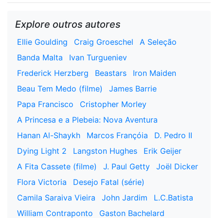
Explore outros autores
Ellie Goulding
Craig Groeschel
A Seleção
Banda Malta
Ivan Turgueniev
Frederick Herzberg
Beastars
Iron Maiden
Beau Tem Medo (filme)
James Barrie
Papa Francisco
Cristopher Morley
A Princesa e a Plebeia: Nova Aventura
Hanan Al-Shaykh
Marcos Françóia
D. Pedro II
Dying Light 2
Langston Hughes
Erik Geijer
A Fita Cassete (filme)
J. Paul Getty
Joël Dicker
Flora Victoria
Desejo Fatal (série)
Camila Saraiva Vieira
John Jardim
L.C.Batista
William Contraponto
Gaston Bachelard