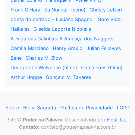
Esther Solano
Henrique V
Ávine Vinny
Frank O'Hara
Eu Nunca... (série)
Christy Lefteri
poeta do cerrado - Luciano Spagnol
Gore Vidal
Haikaiss
Giselda Laporta Nicolelis
A Fuga das Galinhas: A Ameaça dos Nuggets
Camila Marciano
Henry Araújo
Julian Fellowes
Bane
Charles M. Blow
Deadpool e Wolverine (filme)
Camaleões (filme)
Arthur Hoppe
Gonçalo M. Tavares
Sobre
·
Bíblia Sagrada
·
Política de Privacidade
·
LGPD
Site O
Poder na Palavra
! Desenvolvido por
Host-Up
.
Contato:
contato@podernapalavra.com.br