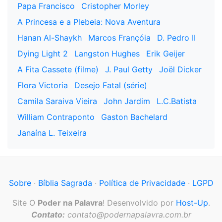
Papa Francisco
Cristopher Morley
A Princesa e a Plebeia: Nova Aventura
Hanan Al-Shaykh
Marcos Françóia
D. Pedro II
Dying Light 2
Langston Hughes
Erik Geijer
A Fita Cassete (filme)
J. Paul Getty
Joël Dicker
Flora Victoria
Desejo Fatal (série)
Camila Saraiva Vieira
John Jardim
L.C.Batista
William Contraponto
Gaston Bachelard
Janaína L. Teixeira
Sobre
·
Bíblia Sagrada
·
Política de Privacidade
·
LGPD
Site O
Poder na Palavra
! Desenvolvido por
Host-Up
.
Contato:
contato@podernapalavra.com.br