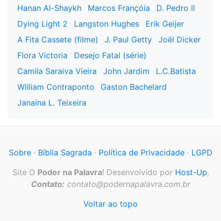
Hanan Al-Shaykh
Marcos Françóia
D. Pedro II
Dying Light 2
Langston Hughes
Erik Geijer
A Fita Cassete (filme)
J. Paul Getty
Joël Dicker
Flora Victoria
Desejo Fatal (série)
Camila Saraiva Vieira
John Jardim
L.C.Batista
William Contraponto
Gaston Bachelard
Janaína L. Teixeira
Sobre
·
Bíblia Sagrada
·
Política de Privacidade
·
LGPD
Site O
Poder na Palavra
! Desenvolvido por
Host-Up
.
Contato:
contato@podernapalavra.com.br
Voltar ao topo