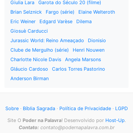
Giulia Lara
Garota do Século 20 (filme)
Brian Selznick
Fargo (série)
Elaine Welteroth
Eric Weiner
Edgard Varèse
Dilema
Giosuè Carducci
Jurassic World: Reino Ameaçado
Dionisio
Clube de Mergulho (série)
Henri Nouwen
Charlotte Nicole Davis
Angela Marsons
Gláucio Cardoso
Carlos Torres Pastorino
Anderson Birman
Sobre
·
Bíblia Sagrada
·
Política de Privacidade
·
LGPD
Site O
Poder na Palavra
! Desenvolvido por
Host-Up
.
Contato:
contato@podernapalavra.com.br