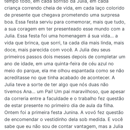
tempo todo, em cada sorriso da Julia, em cada
criança correndo cheia de vida, em cada laço colorido
de presente que chegava prometendo uma surpresa
boa. Essa festa serviu para comemorar, mais que tudo,
a sua coragem em ter presenteado esse mundo com a
Julia. Essa festa foi uma homenagem á sua vida… a
vida que brinca, que sorri, ta cada dia mais linda, mais
doce, mais parecida com você. A Julia deu seus
primeiros passos dois messes depois de completar um
ano de idade, em uma quinta-feira de céu azul no
meio do parque, ela me olhou espantada como se não
acreditasse no que tinha acabado de acontecer. A
Julia teve a sorte de ter algo que nós duas não
tivemos Ana… um Pai! Um pai maravilhoso, que apesar
da correria entre a faculdade e o trabalho fez questão
de estar presente no primeiro dia de aula da filha.
Ontem foi a primeira festa Junina. A vovó fez questão
de encomendar o vestidinho dela sob medida. E você
sabe que eu não sou de contar vantagem, mas a Julia