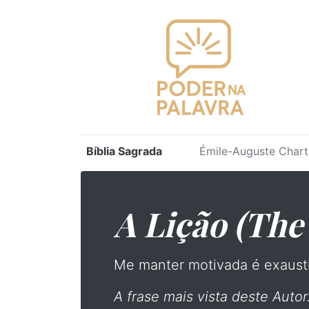
Bíblia Sagrada
Émile-Auguste Chart
A Lição (The
Me manter motivada é exausti
A frase mais vista deste Autor