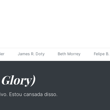
ier
James R. Doty
Beth Morrey
Felipe B
 Glory)
vo. Estou cansada disso.
.