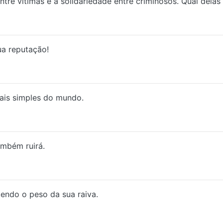
tre vítimas e a solidariedade entre criminosos. Qual delas 
ua reputação!
ais simples do mundo.
mbém ruirá.
endo o peso da sua raiva.