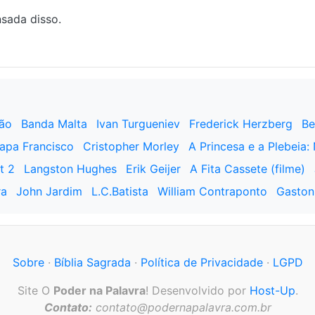
sada disso.
ção
Banda Malta
Ivan Turgueniev
Frederick Herzberg
Be
apa Francisco
Cristopher Morley
A Princesa e a Plebeia:
t 2
Langston Hughes
Erik Geijer
A Fita Cassete (filme)
ra
John Jardim
L.C.Batista
William Contraponto
Gaston
Sobre
·
Bíblia Sagrada
·
Política de Privacidade
·
LGPD
Site O
Poder na Palavra
! Desenvolvido por
Host-Up
.
Contato:
contato@podernapalavra.com.br