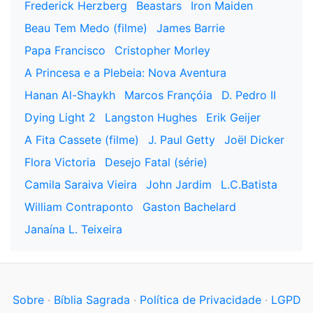
Frederick Herzberg
Beastars
Iron Maiden
Beau Tem Medo (filme)
James Barrie
Papa Francisco
Cristopher Morley
A Princesa e a Plebeia: Nova Aventura
Hanan Al-Shaykh
Marcos Françóia
D. Pedro II
Dying Light 2
Langston Hughes
Erik Geijer
A Fita Cassete (filme)
J. Paul Getty
Joël Dicker
Flora Victoria
Desejo Fatal (série)
Camila Saraiva Vieira
John Jardim
L.C.Batista
William Contraponto
Gaston Bachelard
Janaína L. Teixeira
Sobre
·
Bíblia Sagrada
·
Política de Privacidade
·
LGPD