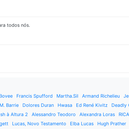
ra todos nós.
 Bovee
Francis Spufford
Martha.Sil
Armand Richelieu
Je
M. Barrie
Dolores Duran
Hwasa
Ed René Kivitz
Deadly 
sh à Altura 2
Alessandro Teodoro
Alexandra Loras
RIC
gett
Lucas, Novo Testamento
Elba Lucas
Hugh Prather