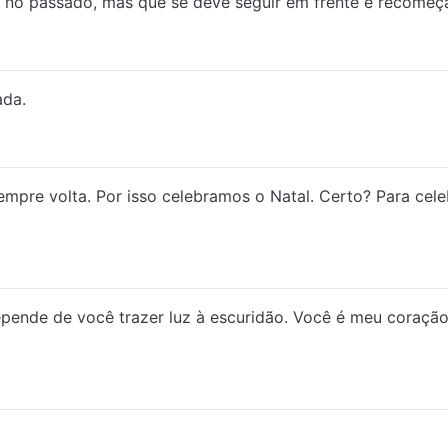
r no passado, mas que se deve seguir em frente e recomeça
ada.
empre volta. Por isso celebramos o Natal. Certo? Para cele
pende de você trazer luz à escuridão. Você é meu coração