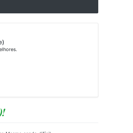
e)
elhores.
!