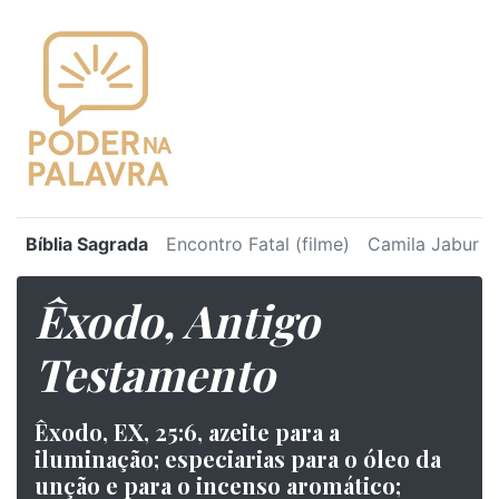
Bíblia Sagrada
Encontro Fatal (filme)
Camila Jabur
Êxodo, Antigo
Testamento
Êxodo, EX, 25:6, azeite para a
iluminação; especiarias para o óleo da
unção e para o incenso aromático;