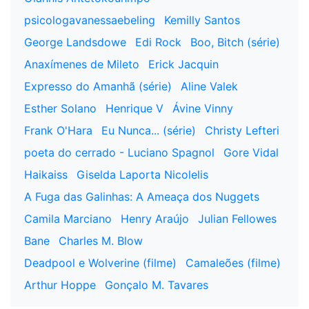
psicologavanessaebeling
Kemilly Santos
George Landsdowe
Edi Rock
Boo, Bitch (série)
Anaxímenes de Mileto
Erick Jacquin
Expresso do Amanhã (série)
Aline Valek
Esther Solano
Henrique V
Ávine Vinny
Frank O'Hara
Eu Nunca... (série)
Christy Lefteri
poeta do cerrado - Luciano Spagnol
Gore Vidal
Haikaiss
Giselda Laporta Nicolelis
A Fuga das Galinhas: A Ameaça dos Nuggets
Camila Marciano
Henry Araújo
Julian Fellowes
Bane
Charles M. Blow
Deadpool e Wolverine (filme)
Camaleões (filme)
Arthur Hoppe
Gonçalo M. Tavares