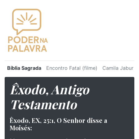
Bíblia Sagrada
Encontro Fatal (filme)
Camila Jabur
Êxodo, Antigo
Testamento
Êxodo, EX, 25:1, O Senhor disse a
Moisés: