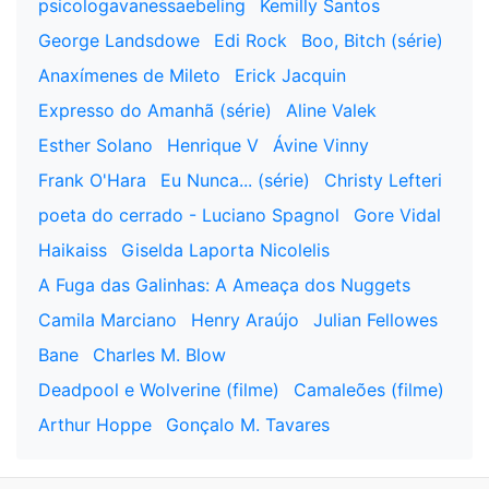
psicologavanessaebeling
Kemilly Santos
George Landsdowe
Edi Rock
Boo, Bitch (série)
Anaxímenes de Mileto
Erick Jacquin
Expresso do Amanhã (série)
Aline Valek
Esther Solano
Henrique V
Ávine Vinny
Frank O'Hara
Eu Nunca... (série)
Christy Lefteri
poeta do cerrado - Luciano Spagnol
Gore Vidal
Haikaiss
Giselda Laporta Nicolelis
A Fuga das Galinhas: A Ameaça dos Nuggets
Camila Marciano
Henry Araújo
Julian Fellowes
Bane
Charles M. Blow
Deadpool e Wolverine (filme)
Camaleões (filme)
Arthur Hoppe
Gonçalo M. Tavares