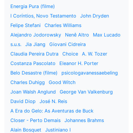
Energia Pura (filme)
I Coríntios, Novo Testamento
John Dryden
Felipe Stefani
Charles Williams
Alejandro Jodorowsky
Nenê Altro
Max Lucado
s.u.s.
Jia Jiang
Giovani Cidreira
Claudia Pereira Dutra
Choice
A. W. Tozer
Costanza Pascolato
Eleanor H. Porter
Belo Desastre (filme)
psicologavanessaebeling
Charles Duhigg
Good Witch
Joan Walsh Anglund
George Van Valkenburg
David Diop
José N. Reis
A Era do Gelo: As Aventuras de Buck
Closer - Perto Demais
Johannes Brahms
Alain Bosquet
Justiniano I