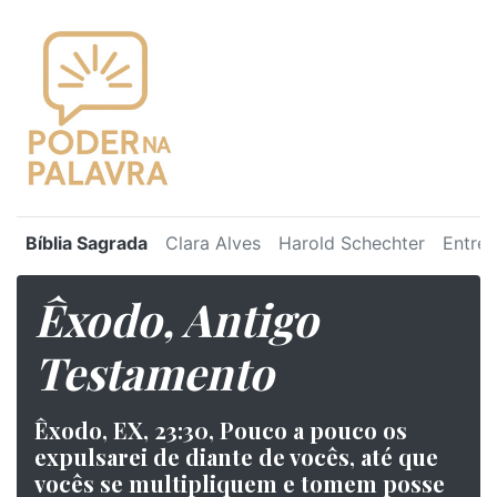
Bíblia Sagrada
Clara Alves
Harold Schechter
Entre 
Êxodo, Antigo
Testamento
Êxodo, EX, 23:30, Pouco a pouco os
expulsarei de diante de vocês, até que
vocês se multipliquem e tomem posse