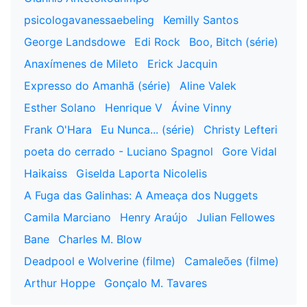
psicologavanessaebeling
Kemilly Santos
George Landsdowe
Edi Rock
Boo, Bitch (série)
Anaxímenes de Mileto
Erick Jacquin
Expresso do Amanhã (série)
Aline Valek
Esther Solano
Henrique V
Ávine Vinny
Frank O'Hara
Eu Nunca... (série)
Christy Lefteri
poeta do cerrado - Luciano Spagnol
Gore Vidal
Haikaiss
Giselda Laporta Nicolelis
A Fuga das Galinhas: A Ameaça dos Nuggets
Camila Marciano
Henry Araújo
Julian Fellowes
Bane
Charles M. Blow
Deadpool e Wolverine (filme)
Camaleões (filme)
Arthur Hoppe
Gonçalo M. Tavares