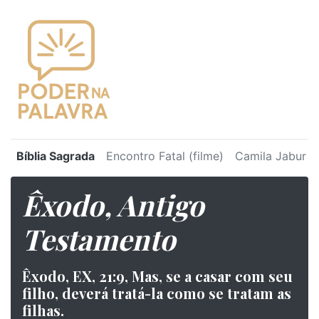
Bíblia Sagrada
Encontro Fatal (filme)
Camila Jabur
Êxodo, Antigo
Testamento
Êxodo, EX, 21:9, Mas, se a casar com seu
filho, deverá tratá-la como se tratam as
filhas.