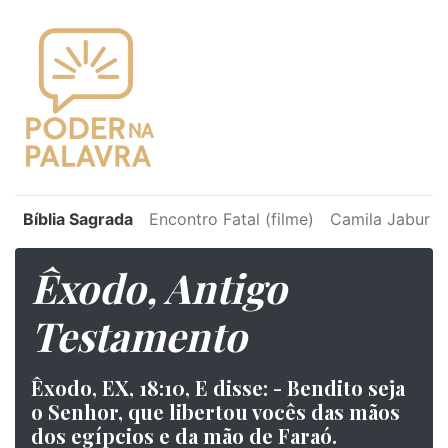
Bíblia Sagrada
Encontro Fatal (filme)
Camila Jabur
Êxodo, Antigo
Testamento
Êxodo, EX, 18:10, E disse: - Bendito seja
o Senhor, que libertou vocês das mãos
dos egípcios e da mão de Faraó.