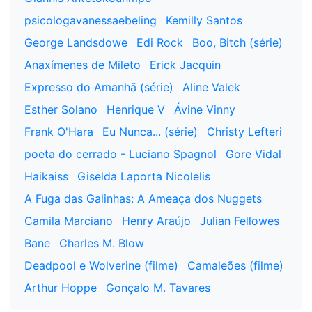
psicologavanessaebeling
Kemilly Santos
George Landsdowe
Edi Rock
Boo, Bitch (série)
Anaxímenes de Mileto
Erick Jacquin
Expresso do Amanhã (série)
Aline Valek
Esther Solano
Henrique V
Ávine Vinny
Frank O'Hara
Eu Nunca... (série)
Christy Lefteri
poeta do cerrado - Luciano Spagnol
Gore Vidal
Haikaiss
Giselda Laporta Nicolelis
A Fuga das Galinhas: A Ameaça dos Nuggets
Camila Marciano
Henry Araújo
Julian Fellowes
Bane
Charles M. Blow
Deadpool e Wolverine (filme)
Camaleões (filme)
Arthur Hoppe
Gonçalo M. Tavares