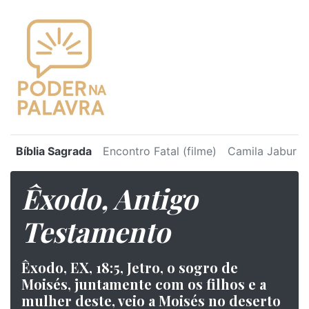
Bíblia Sagrada
Encontro Fatal (filme)
Camila Jabur
Êxodo, Antigo
Testamento
Êxodo, EX, 18:5, Jetro, o sogro de
Moisés, juntamente com os filhos e a
mulher deste, veio a Moisés no deserto