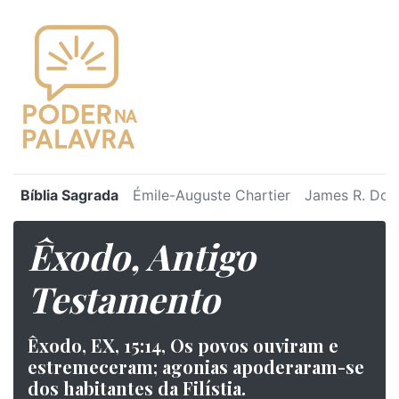
Bíblia Sagrada
Émile-Auguste Chartier
James R. Dot
Êxodo, Antigo
Testamento
Êxodo, EX, 15:14, Os povos ouviram e
estremeceram; agonias apoderaram-se
dos habitantes da Filístia.