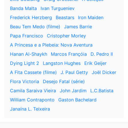
Banda Malta
Ivan Turgueniev
Frederick Herzberg
Beastars
Iron Maiden
Beau Tem Medo (filme)
James Barrie
Papa Francisco
Cristopher Morley
A Princesa e a Plebeia: Nova Aventura
Hanan Al-Shaykh
Marcos Françóia
D. Pedro II
Dying Light 2
Langston Hughes
Erik Geijer
A Fita Cassete (filme)
J. Paul Getty
Joël Dicker
Flora Victoria
Desejo Fatal (série)
Camila Saraiva Vieira
John Jardim
L.C.Batista
William Contraponto
Gaston Bachelard
Janaína L. Teixeira