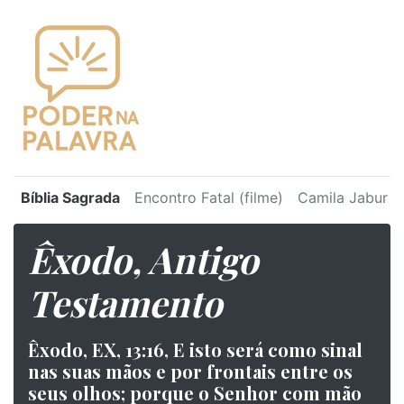
Bíblia Sagrada
Encontro Fatal (filme)
Camila Jabur
Êxodo, Antigo
Testamento
Êxodo, EX, 13:16, E isto será como sinal
nas suas mãos e por frontais entre os
seus olhos; porque o Senhor com mão