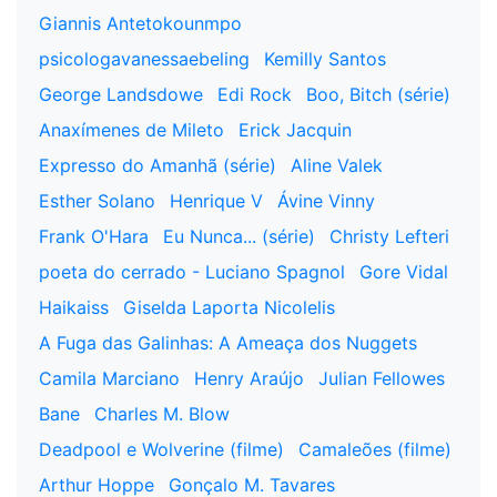
Giannis Antetokounmpo
psicologavanessaebeling
Kemilly Santos
George Landsdowe
Edi Rock
Boo, Bitch (série)
Anaxímenes de Mileto
Erick Jacquin
Expresso do Amanhã (série)
Aline Valek
Esther Solano
Henrique V
Ávine Vinny
Frank O'Hara
Eu Nunca... (série)
Christy Lefteri
poeta do cerrado - Luciano Spagnol
Gore Vidal
Haikaiss
Giselda Laporta Nicolelis
A Fuga das Galinhas: A Ameaça dos Nuggets
Camila Marciano
Henry Araújo
Julian Fellowes
Bane
Charles M. Blow
Deadpool e Wolverine (filme)
Camaleões (filme)
Arthur Hoppe
Gonçalo M. Tavares