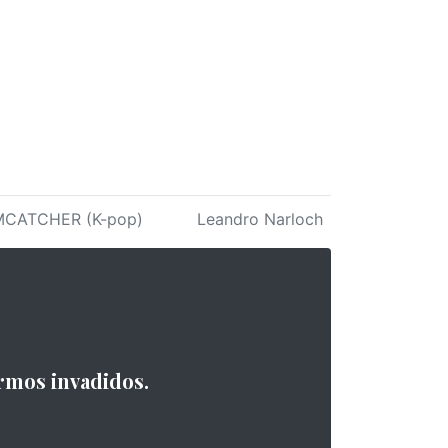
CATCHER (K-pop)
Leandro Narloch
rmos invadidos.