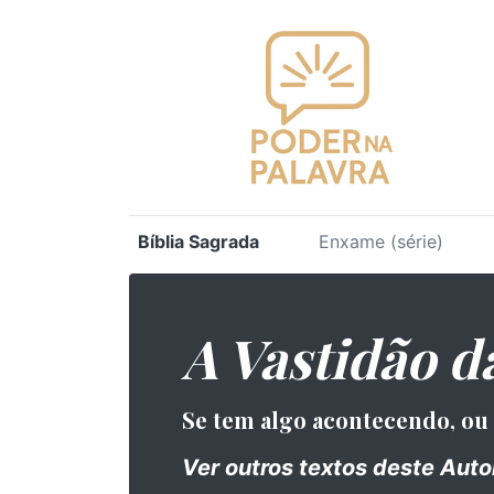
Bíblia Sagrada
Enxame (série)
A Vastidão d
⁠Se tem algo acontecendo, ou
Ver outros textos deste Autor