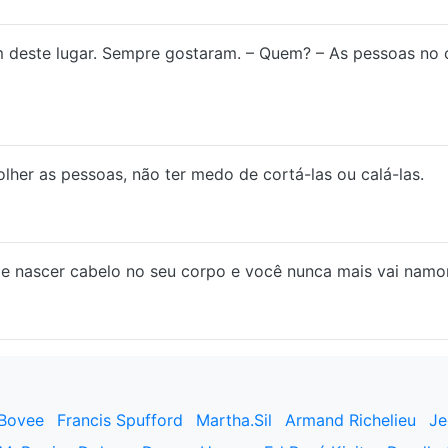
m deste lugar. Sempre gostaram. – Quem? – As pessoas no 
olher as pessoas, não ter medo de cortá-las ou calá-las.
r de nascer cabelo no seu corpo e você nunca mais vai namor
 Bovee
Francis Spufford
Martha.Sil
Armand Richelieu
Je