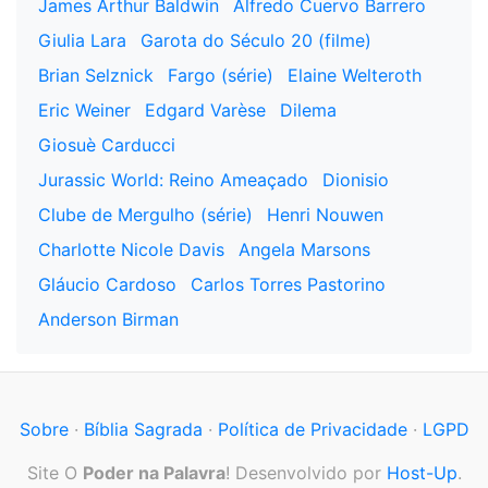
James Arthur Baldwin
Alfredo Cuervo Barrero
Giulia Lara
Garota do Século 20 (filme)
Brian Selznick
Fargo (série)
Elaine Welteroth
Eric Weiner
Edgard Varèse
Dilema
Giosuè Carducci
Jurassic World: Reino Ameaçado
Dionisio
Clube de Mergulho (série)
Henri Nouwen
Charlotte Nicole Davis
Angela Marsons
Gláucio Cardoso
Carlos Torres Pastorino
Anderson Birman
Sobre
·
Bíblia Sagrada
·
Política de Privacidade
·
LGPD
Site O
Poder na Palavra
! Desenvolvido por
Host-Up
.