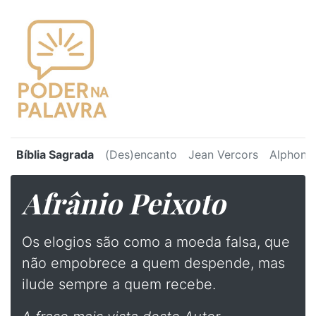
Bíblia Sagrada
(Des)encanto
Jean Vercors
Alphons
Afrânio Peixoto
Os elogios são como a moeda falsa, que
não empobrece a quem despende, mas
ilude sempre a quem recebe.