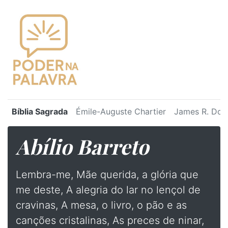
Bíblia Sagrada
Émile-Auguste Chartier
James R. Dot
Abílio Barreto
Lembra-me, Mãe querida, a glória que
me deste, A alegria do lar no lençol de
cravinas, A mesa, o livro, o pão e as
canções cristalinas, As preces de ninar,