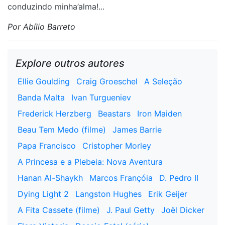
conduzindo minha’alma!...
Por Abílio Barreto
Explore outros autores
Ellie Goulding
Craig Groeschel
A Seleção
Banda Malta
Ivan Turgueniev
Frederick Herzberg
Beastars
Iron Maiden
Beau Tem Medo (filme)
James Barrie
Papa Francisco
Cristopher Morley
A Princesa e a Plebeia: Nova Aventura
Hanan Al-Shaykh
Marcos Françóia
D. Pedro II
Dying Light 2
Langston Hughes
Erik Geijer
A Fita Cassete (filme)
J. Paul Getty
Joël Dicker