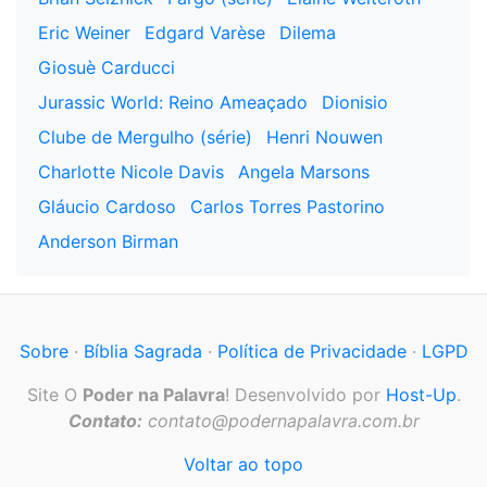
Eric Weiner
Edgard Varèse
Dilema
Giosuè Carducci
Jurassic World: Reino Ameaçado
Dionisio
Clube de Mergulho (série)
Henri Nouwen
Charlotte Nicole Davis
Angela Marsons
Gláucio Cardoso
Carlos Torres Pastorino
Anderson Birman
Sobre
·
Bíblia Sagrada
·
Política de Privacidade
·
LGPD
Site O
Poder na Palavra
! Desenvolvido por
Host-Up
.
Contato:
contato@podernapalavra.com.br
Voltar ao topo