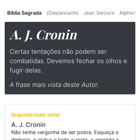
Bíblia Sagrada
(Des)encanto
Jean Vercors
Alphons
A. J. Cronin
⁠Certas tentações não podem ser
combatidas. Devemos fechar os olhos e
fugir delas.
A frase mais vista deste Autor.
Segunda mais vista!
A. J. Cronin
⁠Não tenha vergonha de ser pobre. Esqueça o
dinheiro, o status e todo o resto, e aprenda a